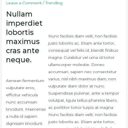
Leave a Comment
/
Trending
Nullam
imperdiet
lobortis
Nunc facilisis diam velit, non facilisis
maximus
justo lobortis ac. Etiam ante tortor,
cras ante
consequat vel felis id, blandit finibus
magna. Curabitur vel urna id tortor
neque.
ullamcorper molestie. Donec
accumsan, sapien nec consectetur
varius, nisl nibh maximus diam, non
Aenean fermentum
vulputate diam dolor at nunc.
vulputate eros,
Suspendisse pulvinar, ante a tempor
efficitur vehicula
volutpat, ligula tellus pharetra libero,
nunc accumsan
ac porttitor tortor turpis at magna.
tincidunt. Maecenas
Nunc facilisis diam velit, non facilisis
a nulla id sapien
justo lobortis ac. Etiam ante tortor,
dignissim tincidunt.